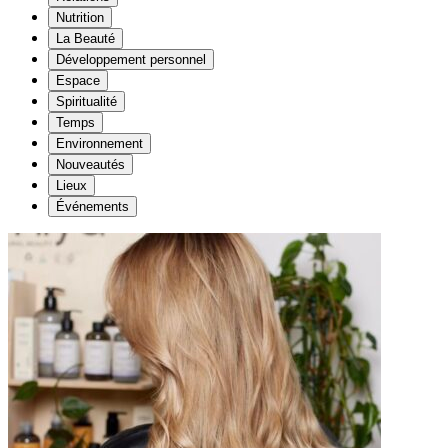
Nutrition
La Beauté
Développement personnel
Espace
Spiritualité
Temps
Environnement
Nouveautés
Lieux
Événements