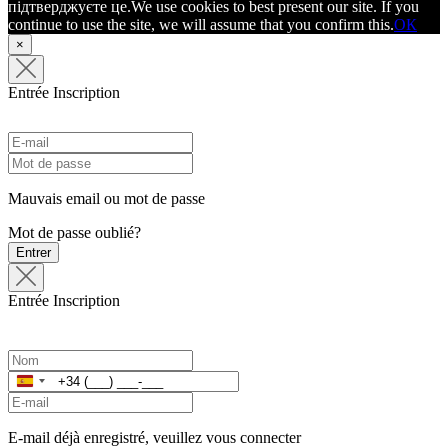
підтверджуєте це.
We use cookies to best present our site. If you
continue to use the site, we will assume that you confirm this.
ОК
×
Entrée
Inscription
Mauvais email ou mot de passe
Mot de passe oublié?
Entrer
Entrée
Inscription
Espagne
+34
E-mail déjà enregistré, veuillez vous connecter