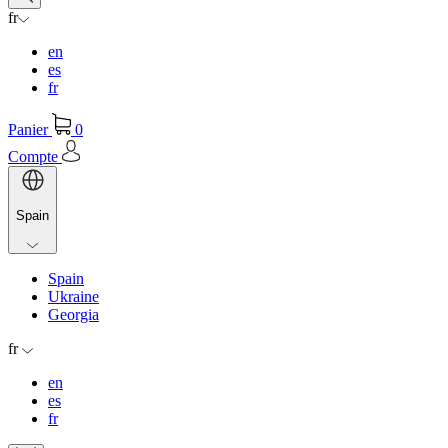
fr
en
es
fr
Panier
0
Compte
Spain
Spain
Ukraine
Georgia
fr
en
es
fr