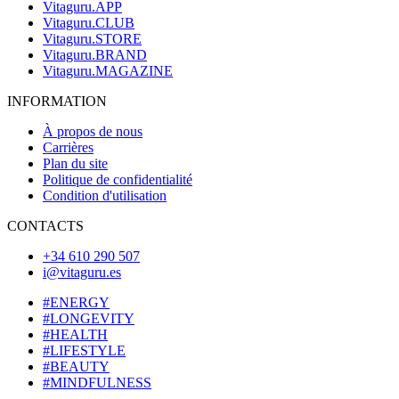
Vitaguru.APP
Vitaguru.CLUB
Vitaguru.STORE
Vitaguru.BRAND
Vitaguru.MAGAZINE
INFORMATION
À propos de nous
Carrières
Plan du site
Politique de confidentialité
Condition d'utilisation
CONTACTS
+34 610 290 507
i@vitaguru.es
#ENERGY
#LONGEVITY
#HEALTH
#LIFESTYLE
#BEAUTY
#MINDFULNESS