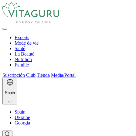
Experts
Mode de vie
Santé
La Beauté
Nutrition
Famille
Suscripción
Club
Tienda
Media/Portal
Spain
Spain
Ukraine
Georgia