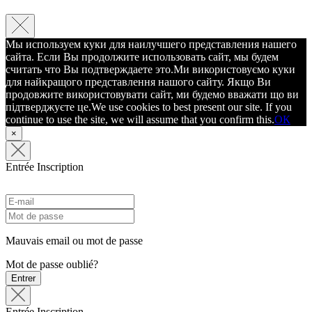
Мы используем куки для наилучшего представления нашего
сайта. Если Вы продолжите использовать сайт, мы будем
считать что Вы подтверждаете это.
Ми використовуємо куки
для найкращого представлення нашого сайту. Якщо Ви
продовжите використовувати сайт, ми будемо вважати що ви
підтверджуєте це.
We use cookies to best present our site. If you
continue to use the site, we will assume that you confirm this.
ОК
×
Entrée
Inscription
Mauvais email ou mot de passe
Mot de passe oublié?
Entrer
Entrée
Inscription