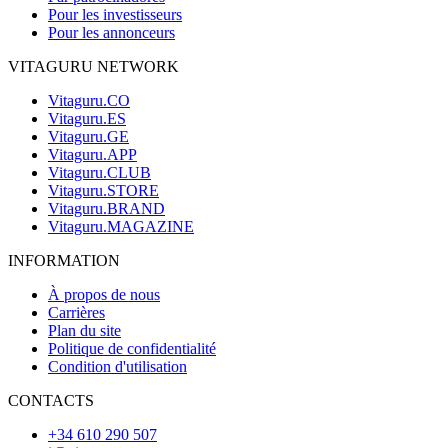
Pour les investisseurs
Pour les annonceurs
VITAGURU NETWORK
Vitaguru.CO
Vitaguru.ES
Vitaguru.GE
Vitaguru.APP
Vitaguru.CLUB
Vitaguru.STORE
Vitaguru.BRAND
Vitaguru.MAGAZINE
INFORMATION
À propos de nous
Carrières
Plan du site
Politique de confidentialité
Condition d'utilisation
CONTACTS
+34 610 290 507