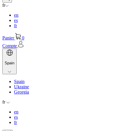
fr
en
es
fr
Panier
0
Compte
Spain
Spain
Ukraine
Georgia
fr
en
es
fr