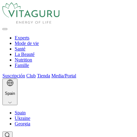
Experts
Mode de vie
Santé
La Beauté
Nutrition
Famille
Suscripción
Club
Tienda
Media/Portal
Spain
Spain
Ukraine
Georgia