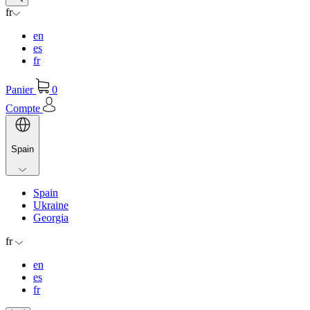
fr
en
es
fr
Panier
0
Compte
Spain
Spain
Ukraine
Georgia
fr
en
es
fr