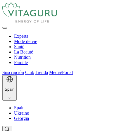
Experts
Mode de vie
Santé
La Beauté
Nutrition
Famille
Suscripción
Club
Tienda
Media/Portal
Spain
Spain
Ukraine
Georgia