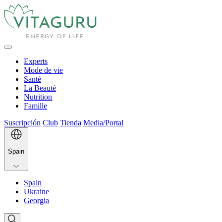
Experts
Mode de vie
Santé
La Beauté
Nutrition
Famille
Suscripción
Club
Tienda
Media/Portal
Spain
Spain
Ukraine
Georgia