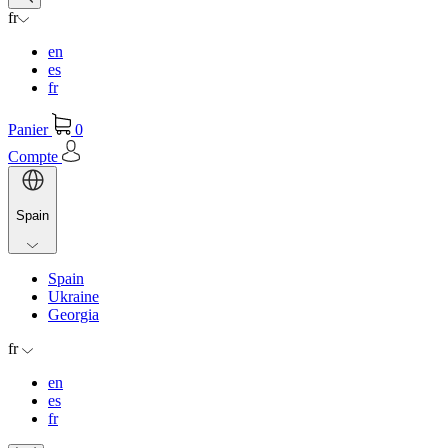
fr
en
es
fr
Panier
0
Compte
Spain
Spain
Ukraine
Georgia
fr
en
es
fr