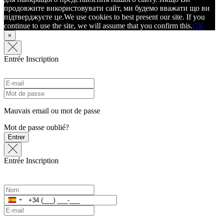
продовжите використовувати сайт, ми будемо вважати що ви
підтверджуєте це.
We use cookies to best present our site. If you
continue to use the site, we will assume that you confirm this.
ОК
×
Entrée
Inscription
Mauvais email ou mot de passe
Mot de passe oublié?
Entrer
Entrée
Inscription
Espagne
+34