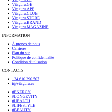
Vitaguru.GE
Vitaguru.APP
Vitaguru.CLUB
Vitaguru.STORE
Vitaguru.BRAND
Vitaguru.MAGAZINE
INFORMATION
À propos de nous
Carrières
Plan du site
Politique de confidentialité
Condition d'utilisation
CONTACTS
+34 610 290 507
i@vitaguru.es
#ENERGY
#LONGEVITY
#HEALTH
#LIFESTYLE
#BEAUTY