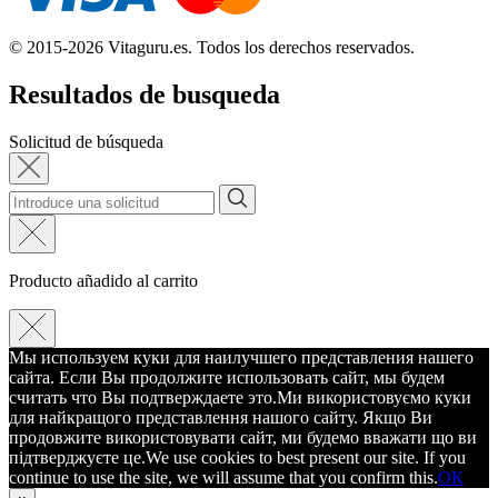
© 2015-2026 Vitaguru.es. Todos los derechos reservados.
Resultados de busqueda
Solicitud de búsqueda
Producto añadido al carrito
Мы используем куки для наилучшего представления нашего
сайта. Если Вы продолжите использовать сайт, мы будем
считать что Вы подтверждаете это.
Ми використовуємо куки
для найкращого представлення нашого сайту. Якщо Ви
продовжите використовувати сайт, ми будемо вважати що ви
підтверджуєте це.
We use cookies to best present our site. If you
continue to use the site, we will assume that you confirm this.
ОК