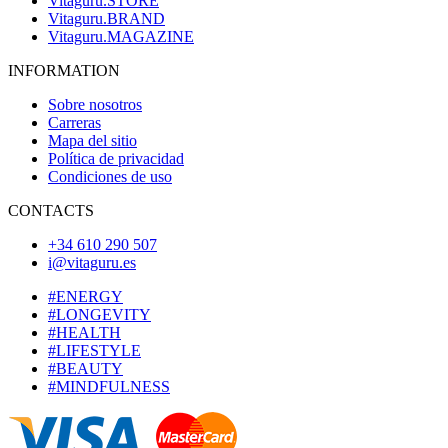
Vitaguru.STORE
Vitaguru.BRAND
Vitaguru.MAGAZINE
INFORMATION
Sobre nosotros
Carreras
Mapa del sitio
Política de privacidad
Condiciones de uso
CONTACTS
+34 610 290 507
i@vitaguru.es
#ENERGY
#LONGEVITY
#HEALTH
#LIFESTYLE
#BEAUTY
#MINDFULNESS