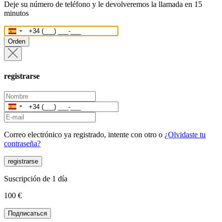
Deje su número de teléfono y le devolveremos la llamada en 15
minutos
España
+34
Orden
registrarse
España
+34
Correo electrónico ya registrado, intente con otro o
¿Olvidaste tu
contraseña?
registrarse
Suscripción de 1 día
100 €
Подписаться