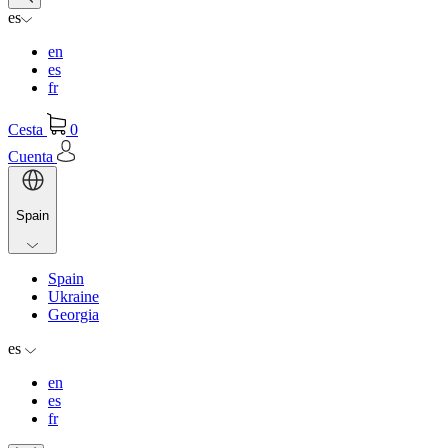
es
en
es
fr
Cesta
0
Cuenta
Spain
Spain
Ukraine
Georgia
es
en
es
fr