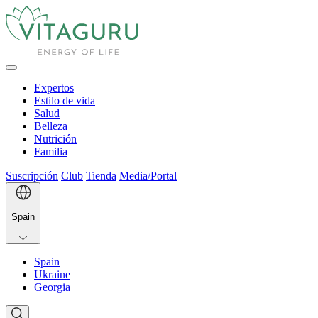
Expertos
Estilo de vida
Salud
Belleza
Nutrición
Familia
Suscripción
Club
Tienda
Media/Portal
Spain
Spain
Ukraine
Georgia