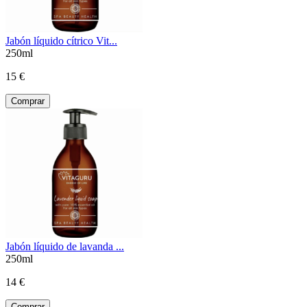
Jabón líquido cítrico Vit...
250ml
15 €
Comprar
Jabón líquido de lavanda ...
250ml
14 €
Comprar