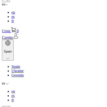
es
en
es
fr
Cesta
0
Cuenta
Spain
Spain
Ukraine
Georgia
es
en
es
fr