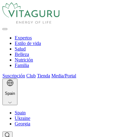
Expertos
Estilo de vida
Salud
Belleza
Nutrición
Familia
Suscripción
Club
Tienda
Media/Portal
Spain
Spain
Ukraine
Georgia