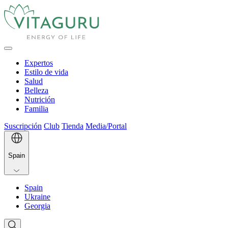
Expertos
Estilo de vida
Salud
Belleza
Nutrición
Familia
Suscripción
Club
Tienda
Media/Portal
Spain
Spain
Ukraine
Georgia