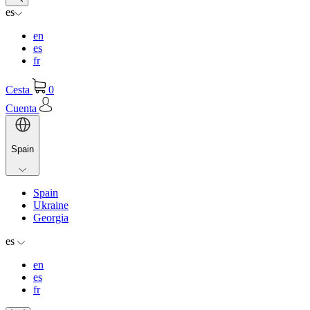
es
en
es
fr
Cesta
0
Cuenta
Spain
Spain
Ukraine
Georgia
es
en
es
fr