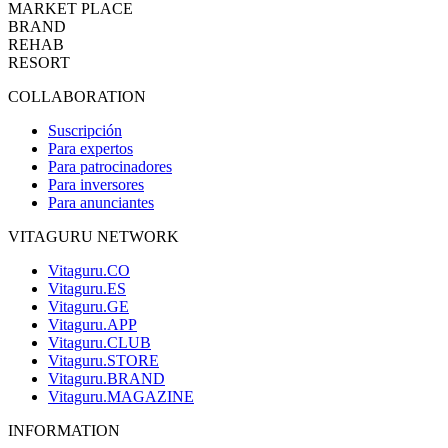
MARKET PLACE
BRAND
REHAB
RESORT
COLLABORATION
Suscripción
Para expertos
Para patrocinadores
Para inversores
Para anunciantes
VITAGURU NETWORK
Vitaguru.CO
Vitaguru.ES
Vitaguru.GE
Vitaguru.APP
Vitaguru.CLUB
Vitaguru.STORE
Vitaguru.BRAND
Vitaguru.MAGAZINE
INFORMATION