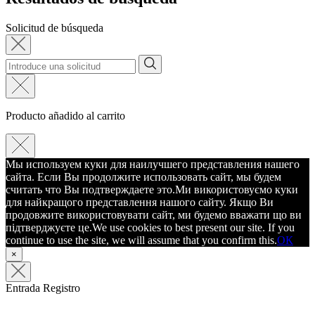
Solicitud de búsqueda
Producto añadido al carrito
Мы используем куки для наилучшего представления нашего
сайта. Если Вы продолжите использовать сайт, мы будем
считать что Вы подтверждаете это.
Ми використовуємо куки
для найкращого представлення нашого сайту. Якщо Ви
продовжите використовувати сайт, ми будемо вважати що ви
підтверджуєте це.
We use cookies to best present our site. If you
continue to use the site, we will assume that you confirm this.
ОК
×
Entrada
Registro