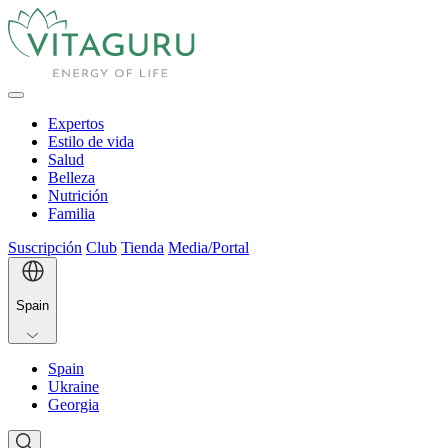
Expertos
Estilo de vida
Salud
Belleza
Nutrición
Familia
Suscripción
Club
Tienda
Media/Portal
Spain
Spain
Ukraine
Georgia