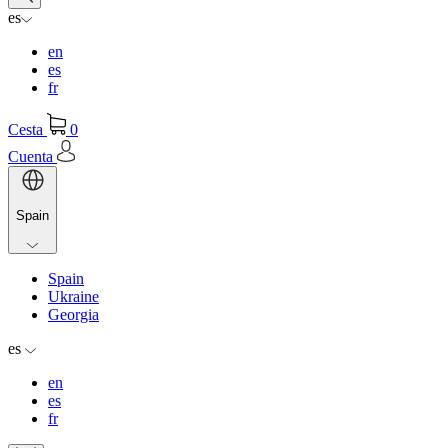
es
en
es
fr
Cesta
0
Cuenta
Spain
Spain
Ukraine
Georgia
es
en
es
fr