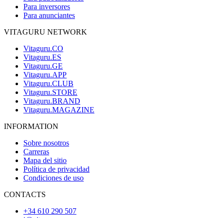
Para inversores
Para anunciantes
VITAGURU NETWORK
Vitaguru.CO
Vitaguru.ES
Vitaguru.GE
Vitaguru.APP
Vitaguru.CLUB
Vitaguru.STORE
Vitaguru.BRAND
Vitaguru.MAGAZINE
INFORMATION
Sobre nosotros
Carreras
Mapa del sitio
Política de privacidad
Condiciones de uso
CONTACTS
+34 610 290 507