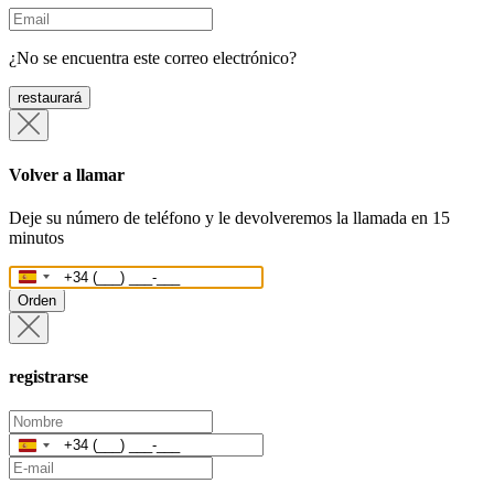
¿No se encuentra este correo electrónico?
restaurará
Volver a llamar
Deje su número de teléfono y le devolveremos la llamada en 15
minutos
España
+34
Orden
registrarse
España
+34