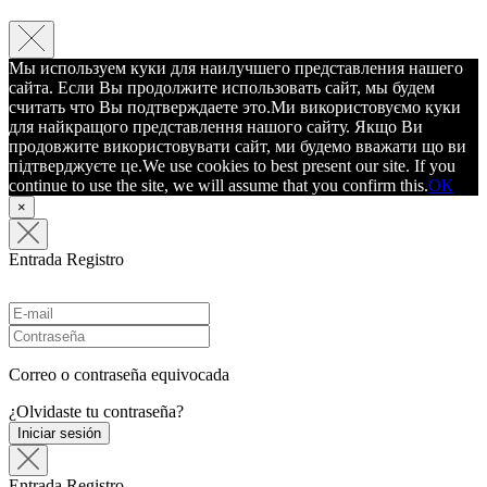
Мы используем куки для наилучшего представления нашего
сайта. Если Вы продолжите использовать сайт, мы будем
считать что Вы подтверждаете это.
Ми використовуємо куки
для найкращого представлення нашого сайту. Якщо Ви
продовжите використовувати сайт, ми будемо вважати що ви
підтверджуєте це.
We use cookies to best present our site. If you
continue to use the site, we will assume that you confirm this.
ОК
×
Entrada
Registro
Correo o contraseña equivocada
¿Olvidaste tu contraseña?
Iniciar sesión
Entrada
Registro