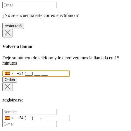
¿No se encuentra este correo electrónico?
restaurará
Volver a llamar
Deje su número de teléfono y le devolveremos la llamada en 15
minutos
España
+34
Orden
registrarse
España
+34