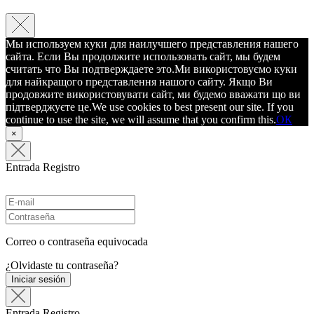
Мы используем куки для наилучшего представления нашего
сайта. Если Вы продолжите использовать сайт, мы будем
считать что Вы подтверждаете это.
Ми використовуємо куки
для найкращого представлення нашого сайту. Якщо Ви
продовжите використовувати сайт, ми будемо вважати що ви
підтверджуєте це.
We use cookies to best present our site. If you
continue to use the site, we will assume that you confirm this.
ОК
×
Entrada
Registro
Correo o contraseña equivocada
¿Olvidaste tu contraseña?
Iniciar sesión
Entrada
Registro