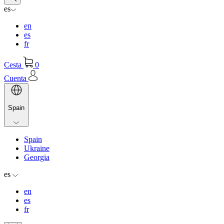
es
en
es
fr
Cesta
0
Cuenta
Spain
Spain
Ukraine
Georgia
es
en
es
fr