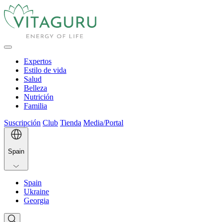
Expertos
Estilo de vida
Salud
Belleza
Nutrición
Familia
Suscripción
Club
Tienda
Media/Portal
Spain
Spain
Ukraine
Georgia