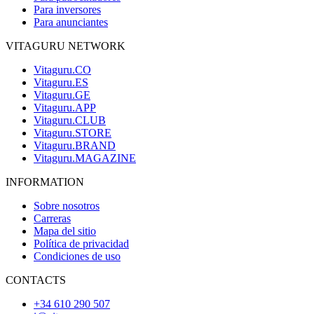
Para inversores
Para anunciantes
VITAGURU NETWORK
Vitaguru.CO
Vitaguru.ES
Vitaguru.GE
Vitaguru.APP
Vitaguru.CLUB
Vitaguru.STORE
Vitaguru.BRAND
Vitaguru.MAGAZINE
INFORMATION
Sobre nosotros
Carreras
Mapa del sitio
Política de privacidad
Condiciones de uso
CONTACTS
+34 610 290 507